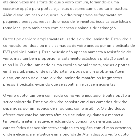
até cinco vezes mais forte do que o vidro comum, tornando-o uma
excelente opção para portas e janelas que precisam suportar impactos.
Além disso, em caso de quebra, o vidro temperado se fragmenta em
pequenos pedaços, reduzindo o risco de ferimentos. Essa característica o
torna ideal para ambientes com crianças e animais de estimação.
Outro tipo de vidro amplamente utilizado é o vidro laminado. Este vidro é
composto por duas ou mais camadas de vidro unidas por uma película de
PVB (polivinil butiral). Essa película não apenas aumenta a resistência do
vidro, mas também proporciona isolamento acústico e proteção contra
raios UV. O vidro laminado é uma escolha popular para janelas e portas
em áreas urbanas, onde o ruído externo pode ser um problema. Além
disso, em caso de quebra, o vidro laminado mantém os fragmentos
presos à película, evitando que se espalhem e causem acidentes.
O vidro duplo, também conhecido como vidro insulado, é outra opção a
ser considerada. Este tipo de vidro consiste em duas camadas de vidro
separadas por um espaço de ar ou gás, como argônio. O vidro duplo
oferece excelente isolamento térmico e acústico, ajudando a manter a
temperatura interna estável e reduzindo o consumo de energia. Essa
característica é especialmente vantajosa em regiões com climas extremos,
onde a eficiência energética é uma prioridade. Além disso, o vidro duplo