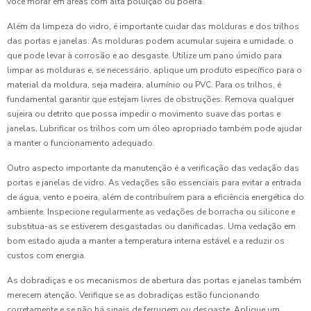
você morar em áreas com alta poluição ou poeira.
Além da limpeza do vidro, é importante cuidar das molduras e dos trilhos
das portas e janelas. As molduras podem acumular sujeira e umidade, o
que pode levar à corrosão e ao desgaste. Utilize um pano úmido para
limpar as molduras e, se necessário, aplique um produto específico para o
material da moldura, seja madeira, alumínio ou PVC. Para os trilhos, é
fundamental garantir que estejam livres de obstruções. Remova qualquer
sujeira ou detrito que possa impedir o movimento suave das portas e
janelas. Lubrificar os trilhos com um óleo apropriado também pode ajudar
a manter o funcionamento adequado.
Outro aspecto importante da manutenção é a verificação das vedação das
portas e janelas de vidro. As vedações são essenciais para evitar a entrada
de água, vento e poeira, além de contribuírem para a eficiência energética do
ambiente. Inspecione regularmente as vedações de borracha ou silicone e
substitua-as se estiverem desgastadas ou danificadas. Uma vedação em
bom estado ajuda a manter a temperatura interna estável e a reduzir os
custos com energia.
As dobradiças e os mecanismos de abertura das portas e janelas também
merecem atenção. Verifique se as dobradiças estão funcionando
corretamente e se não há sinais de ferrugem ou desgaste. Aplique um