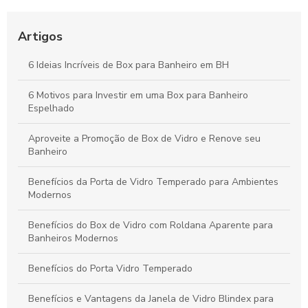
Porta de Vidro: Elegância e Funcionalidade para seu Espaço
Artigos
Box de vidro decorado transforma ambientes com elegância e
sofisticação
6 Ideias Incríveis de Box para Banheiro em BH
Box de Vidro SP: Como Escolher e Instalar o Melhor para Seu
6 Motivos para Investir em uma Box para Banheiro
Banheiro
Espelhado
Aproveite a Promoção de Box de Vidro e Renove seu
Banheiro
Benefícios da Porta de Vidro Temperado para Ambientes
Modernos
Benefícios do Box de Vidro com Roldana Aparente para
Banheiros Modernos
Benefícios do Porta Vidro Temperado
Benefícios e Vantagens da Janela de Vidro Blindex para