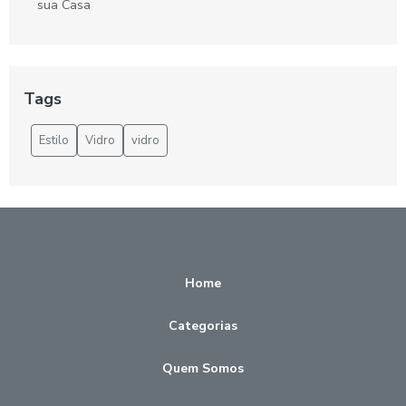
sua Casa
Benefícios da Porta de Vidro Temperado
Blindex para banheiro: elegância e praticidade
Tags
Blindex para Banheiro: Estilo e Funcionalidade
Estilo
Vidro
vidro
Blindex para Box: A Escolha Certa para Seu Banheiro
Blindex para Box: Beleza e Segurança
Box Articulado para Banheiro: Funcionalidade e Estilo
Home
Box Banheiro Vidro Temperado: Elegância e Segurança
Box Banheiro Zona Leste é a Solução Ideal para Seu
Categorias
Espaço
Quem Somos
Box barato para banheiro é a solução ideal para renovar
seu espaço com economia e estilo.