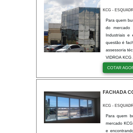
KCG - ESQUAD
Para quem bus
do mercado 
Industriais 
questão é fac
assessoria t
VIDROA KCG AL
COTAR AGO
FACHADA C
KCG - ESQUAD
Para quem bu
mercado KCG A
e encontran