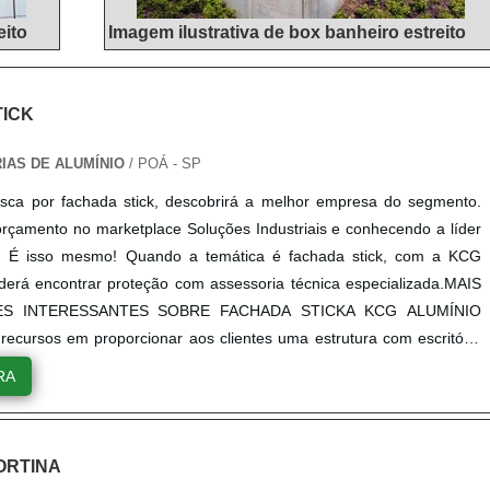
eito
Imagem ilustrativa de box banheiro estreito
TICK
IAS DE ALUMÍNIO
/ POÁ - SP
sca por fachada stick, descobrirá a melhor empresa do segmento.
çamento no marketplace Soluções Industriais e conhecendo a líder
. É isso mesmo! Quando a temática é fachada stick, com a KCG
rá encontrar proteção com assessoria técnica especializada.MAIS
S INTERESSANTES SOBRE FACHADA STICKA KCG ALUMÍNIO
 recursos em proporcionar aos clientes uma estrutura com escritório
dade onde são realizadas as atividades e sala de treinamento com
RA
fisticados, tudo pensando em fachada stick com inovação.Não
ndo falamos em fachada tipo stick, deve-se ter a exatidão em orçar
que prezam por produtos e serviços que tenham ótima qualidade e
ORTINA
alhes primordiais que são deixados de lado por muitas empresas que