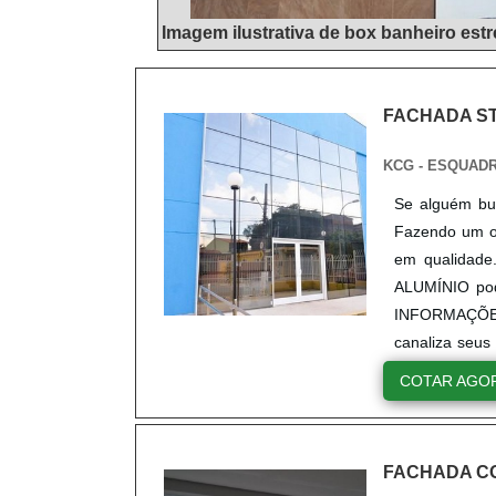
Imagem ilustrativa de box banheiro estr
FACHADA S
KCG - ESQUADR
Se alguém bu
Fazendo um or
em qualidade
ALUMÍNIO pode
INFORMAÇÕE
canaliza seus
de alta quali
COTAR AGO
materiais so
obstante, qua
com empresas 
FACHADA C
proteção, det