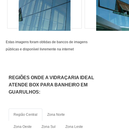
ponta..
atividades e equipamentos
de última geração em
alumínio. Tudo isso,
somado à performance de
uma equipe multidisciplinar
Estas imagens foram obtidas de bancos de imagens
de consultores associados e
públicas e disponível livremente na internet
profissionais com vasta
experiência no ramo de
esquadrias, comprova sua
essência de trazer o melhor
REGIÕES ONDE A VIDRAÇARIA IDEAL
para todos os clientes..
ATENDE BOX PARA BANHEIRO EM
GUARULHOS:
Região Central
Zona Norte
Zona Oeste
Zona Sul
Zona Leste