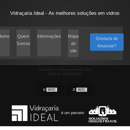
Vidraçaria Ideal - As melhores soluções em vidros
Home
Quem
Informações
Mapa
Gostaria de
Somos
do
Anunciar?
site
Copyright © Vidraçaria Ideal. (Lei
9610 de 19/02/1998)
W3C
W3C
é um parceiro