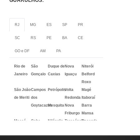
GUARULHOS:
RJ
MG
ES
SP
PR
SC
RS
PE
BA
CE
GO e DF
AM
PA
Rio de
São
Duque de
Nova
Niterói
Janeiro
Gonçalo
Caxias
Iguaçu
Belford
Roxo
São João
Campos
Petrópolis
Volta
Magé
de Meriti
dos
Redonda
Itaboraí
Goytacazes
Mesquita
Nova
Barra
Friburgo
Mansa
Macaé
Cabo
Nilópolis
Teresópolis
Resende
Frio