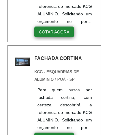
desenvolvimento no que
referência do mercado KCG
gera r...
ALUMÍNIO. Solicitando um
orçamento no portal
Soluções Industriais e
COTAR AGORA
encontrando a líder do
mercado. Sim, é isso
mesmo! Quando a questão
FACHADA CORTINA
é fachada cortina de vidro,
na KCG ALUMÍNIO
KCG - ESQUADRIAS DE
encontramos proteção com
ALUMÍNIO
/ POÁ - SP
assessoria técnica
especializada.MAIS
Para quem busca por
DETALHES SOBRE
fachada cortina, com
FACHADA CORTINA DE
certeza descobrirá a
VIDROA KCG ALUMÍNIO
referência do mercado KCG
objetiva seus recursos em
ALUMÍNIO. Solicitando um
oferecer um estrutur...
orçamento no portal