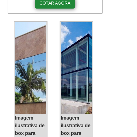
Soluções Industriais e
COTAR AGORA
encontrando a líder do
mercado.MAIS
INFORMAÇÕES
RELEVANTES SOBRE
FACHADA CORTINAQuem
precisa de fachada cortina
de qualidade, tem que
conhecer a KCG ALUMÍNIO.
É possível encontrar janelas
de correr e janelas maxim
ar, focando em tecnologia e
desenvolvimento no que
gera resultado ao c...
Imagem
Imagem
ilustrativa de
ilustrativa de
box para
box para