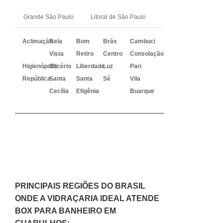
Grande São Paulo
Litoral de São Paulo
Aclimação
Bela
Bom
Brás
Cambuci
Vista
Retiro
Centro
Consolação
Higienópolis
Glicério
Liberdade
Luz
Pari
República
Santa
Santa
Sé
Vila
Cecília
Efigênia
Buarque
PRINCIPAIS REGIÕES DO BRASIL
ONDE A VIDRAÇARIA IDEAL ATENDE
BOX PARA BANHEIRO EM