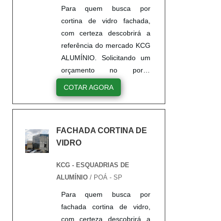
Para quem busca por
cortina de vidro fachada,
com certeza descobrirá a
referência do mercado KCG
ALUMÍNIO. Solicitando um
orçamento no portal
Soluções Industriais e
COTAR AGORA
encontrando a líder do
mercado.UM POUCO MAIS
SOBRE CORTINA DE
FACHADA CORTINA DE
VIDRO FACHADAQuem
VIDRO
precisa de cortina de vidro
fachada de qualidade, tem
KCG - ESQUADRIAS DE
que conhecer a KCG
ALUMÍNIO
/ POÁ - SP
ALUMÍNIO. É possível
encontrar janelas de correr
Para quem busca por
e janelas maxim ar, focando
fachada cortina de vidro,
em tecnologia e
com certeza descobrirá a