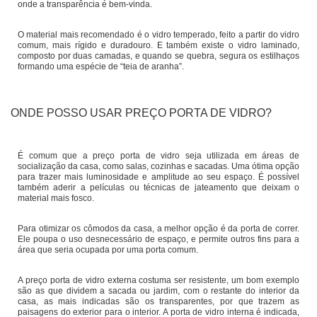
onde a transparência é bem-vinda.
O material mais recomendado é o vidro temperado, feito a partir do vidro
comum, mais rígido e duradouro. E também existe o vidro laminado,
composto por duas camadas, e quando se quebra, segura os estilhaços
formando uma espécie de “teia de aranha”.
ONDE POSSO USAR PREÇO PORTA DE VIDRO?
É comum que a preço porta de vidro seja utilizada em áreas de
socialização da casa, como salas, cozinhas e sacadas. Uma ótima opção
para trazer mais luminosidade e amplitude ao seu espaço. É possível
também aderir a películas ou técnicas de jateamento que deixam o
material mais fosco.
Para otimizar os cômodos da casa, a melhor opção é da porta de correr.
Ele poupa o uso desnecessário de espaço, e permite outros fins para a
área que seria ocupada por uma porta comum.
A preço porta de vidro externa costuma ser resistente, um bom exemplo
são as que dividem a sacada ou jardim, com o restante do interior da
casa, as mais indicadas são os transparentes, por que trazem as
paisagens do exterior para o interior. A porta de vidro interna é indicada,