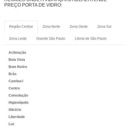
PREÇO PORTA DE VIDRO:
Região Central
Zona Norte
Zona Oeste
Zona Sul
Zona Leste
Grande São Paulo
Litoral de São Paulo
Aclimação
Bela Vista
Bom Retiro
Brás
Cambuci
Centro
Consolação
Higienópolis
Glicério
Liberdade
Luz