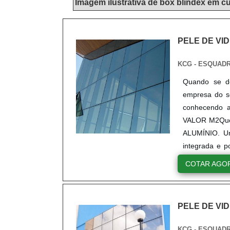
Imagem ilustrativa de box blindex em cu
PELE DE VI
KCG - ESQUADR
Quando se de
empresa do se
conhecendo 
VALOR M2Quem
ALUMÍNIO. Um
integrada e p
gera resultad
COTAR AGO
empresa, a me
precisão, ca
empresa com 
PELE DE VI
pesquisa minu
prejuízos f
KCG - ESQUADR