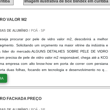
ritiba
Imagem ilustrativa de box blindex em curitiba
DRO VALOR M2
IAS DE ALUMÍNIO
/ POÁ - SP
seja procurar por pele de vidro valor m2, descobrirá a melhor
gmento. Solicitando um orçamento na maior vitrine da indústria e
a líder do mercado.ALGUNS DETALHES SOBRE PELE DE VIDRO
 precisa de pele de vidro valor m2 responsável, chega até a KCG
a empresa com alto know-how em porta de correr com persiana
orta duas folhas, focando em tecnologia e desenvolvimento no que
o ao cliente.Ainda tratando-se de pele de vidro, na essência da
RA
sma deve prezar pelos produtos e serviços com ótima qualidade e
racterísticas simples mas que mostram o comprometimento da
seus clientes.Além disso, é de suma importância realizar uma
DRO FACHADA PREÇO
ciosa sobre a empresa a ser contratada, de modo a evitar possíveis
inanceiros e danos materiais. Assim, é possível assegurar
IAS DE ALUMÍNIO
/ POÁ - SP