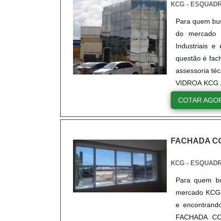
KCG - ESQUAD
Para quem bus
do mercado 
Industriais 
questão é fac
assessoria t
VIDROA KCG AL
COTAR AGO
FACHADA C
KCG - ESQUAD
Para quem bu
mercado KCG A
e encontran
FACHADA COR