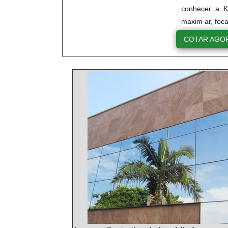
conhecer a K
maxim ar, foc
COTAR AGO