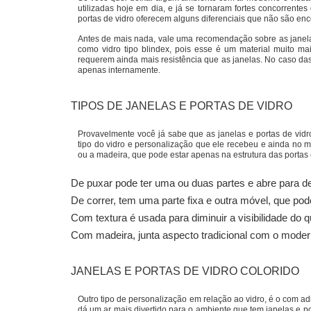
utilizadas hoje em dia, e já se tornaram fortes concorrentes
portas de vidro oferecem alguns diferenciais que não são enc
Antes de mais nada, vale uma recomendação sobre as janelas
como vidro tipo blindex, pois esse é um material muito mai
requerem ainda mais resistência que as janelas. No caso das
apenas internamente.
TIPOS DE JANELAS E PORTAS DE VIDRO
Provavelmente você já sabe que as janelas e portas de vidro
tipo do vidro e personalização que ele recebeu e ainda no 
ou a madeira, que pode estar apenas na estrutura das portas e
De puxar pode ter uma ou duas partes e abre para de
De correr, tem uma parte fixa e outra móvel, que pod
Com textura é usada para diminuir a visibilidade do q
Com madeira, junta aspecto tradicional com o moder
JANELAS E PORTAS DE VIDRO
COLORIDO
Outro tipo de personalização em relação ao vidro, é o com ad
dá um ar mais divertido para o ambiente que tem janelas e p