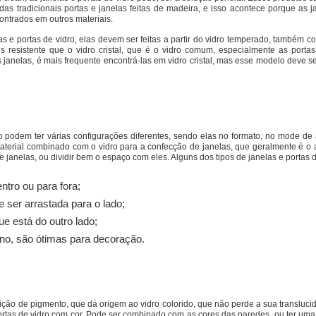
 das tradicionais portas e janelas feitas de madeira, e isso acontece porque as j
ontrados em outros materiais.
 e portas de vidro, elas devem ser feitas a partir do vidro temperado, também c
s resistente que o vidro cristal, que é o vidro comum, especialmente as portas
 janelas, é mais frequente encontrá-las em vidro cristal, mas esse modelo deve s
 podem ter várias configurações diferentes, sendo elas no formato, no mode de a
material combinado com o vidro para a confecção de janelas, que geralmente é o 
 janelas, ou dividir bem o espaço com eles. Alguns dos tipos de janelas e portas d
ntro ou para fora;
e ser arrastada para o lado;
ue está do outro lado;
no, são ótimas para decoração.
ição de pigmento, que dá origem ao vidro colorido, que não perde a sua transluci
ortas de vidro com cor. Pode ser combinado com as cores das paredes, ou ter uma