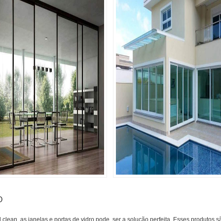
O
lean, as janelas e portas de vidro pode, ser a solução perfeita. Esses produtos s