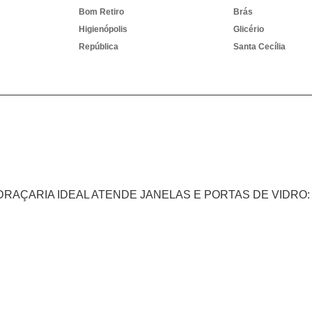
Bom Retiro
Brás
Higienópolis
Glicério
República
Santa Cecília
IDRAÇARIA IDEAL ATENDE JANELAS E PORTAS DE VIDRO:
PE
BA
CE
GO e DF
AM
PA
Duque de Caxias
Nova Iguaçu
Campos dos Goytacazes
Petrópolis