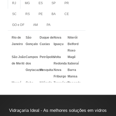
RJ
MG
ES
SP
PR
SC
RS
PE
BA
CE
GO e DF
AM
PA
Rio de
São
Duque de
Nova
Niterói
Janeiro
Gonçalo
Caxias
Iguaçu
Belford
Roxo
São João
Campos
Petrópolis
Volta
Magé
de Meriti
dos
Redonda
Itaboraí
Goytacazes
Mesquita
Nova
Barra
Friburgo
Mansa
Macaé
Cabo
Nilópolis
Teresópolis
Resende
Frio
Vidraçaria Ideal - As melhores soluções em vidros