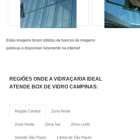
ponta a ponta..
contar com escritório de alta
qualidade onde são
realizadas as atividades e
biblioteca técnica de apoio
para todos os projetos.
Estas imagens foram obtidas de bancos de imagens
Tudo isso, somado a uma
públicas e disponível livremente na internet
equipe multidisciplinar de
consultores associados e
equipe eficiente em elaborar
soluções adequadas para
REGIÕES ONDE A VIDRAÇARIA IDEAL
cada projeto, garantem uma
ATENDE BOX DE VIDRO CAMPINAS:
entrega de excelência de
ponta a ponta..
Região Central
Zona Norte
Zona Oeste
Zona Sul
Zona Leste
Grande São Paulo
Litoral de São Paulo