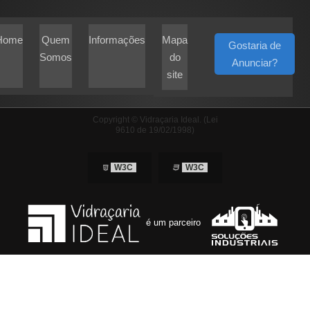
Home
Quem
Informações
Mapa
Gostaria de
Somos
do
Anunciar?
site
Copyright © Vidraçaria Ideal. (Lei
9610 de 19/02/1998)
W3C
W3C
é um parceiro