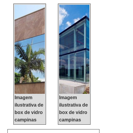
INFORMAÇÕES
RELEVANTES SOBRE
FACHADA CORTINAQuem
precisa de fachada cortina
de qualidade, tem que
conhecer a KCG ALUMÍNIO.
É possível encontrar janelas
de correr e janelas maxim
ar, focando em tecnologia e
desenvolvimento no que
gera resultado ao c...
Imagem
Imagem
ilustrativa de
ilustrativa de
box de vidro
box de vidro
campinas
campinas