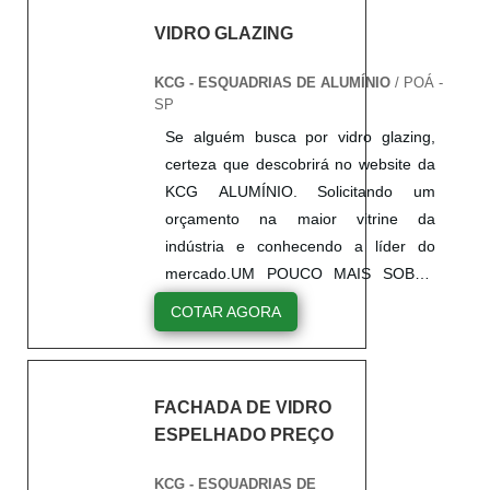
VIDRO GLAZING
KCG - ESQUADRIAS DE ALUMÍNIO
/ POÁ -
SP
Se alguém busca por vidro glazing,
certeza que descobrirá no website da
KCG ALUMÍNIO. Solicitando um
orçamento na maior vitrine da
indústria e conhecendo a líder do
mercado.UM POUCO MAIS SOBRE
VIDRO GLAZINGQuem pesquisa na
COTAR AGORA
internet por vidro tipo glazing
altamente qualificada, encontra na
internet a KCG ALUMÍNIO. Atuando
FACHADA DE VIDRO
com porta de correr com persiana
ESPELHADO PREÇO
integrada e janelas maxim ar,
oferecendo sempre a melhor opção
KCG - ESQUADRIAS DE