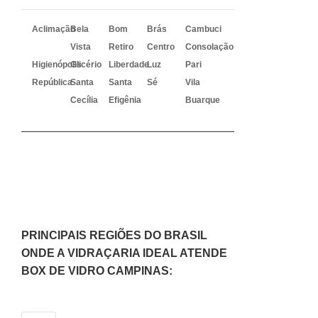
Aclimação
Bela
Bom
Brás
Cambuci
Vista
Retiro
Centro
Consolação
Higienópolis
Glicério
Liberdade
Luz
Pari
República
Santa
Santa
Sé
Vila
Cecília
Efigênia
Buarque
PRINCIPAIS REGIÕES DO BRASIL
ONDE A VIDRAÇARIA IDEAL ATENDE
BOX DE VIDRO CAMPINAS: