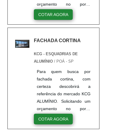
orçamento no portal
Soluções Industriais e
COTAR AGORA
encontrando a líder do
mercado. Sim, é isso
mesmo! Quando a questão
FACHADA CORTINA
é fachada cortina de vidro,
na KCG ALUMÍNIO
KCG - ESQUADRIAS DE
encontramos proteção com
ALUMÍNIO
/ POÁ - SP
assessoria técnica
especializada.MAIS
Para quem busca por
DETALHES SOBRE
fachada cortina, com
FACHADA CORTINA DE
certeza descobrirá a
VIDROA KCG ALUMÍNIO
referência do mercado KCG
objetiva seus recursos em
ALUMÍNIO. Solicitando um
oferecer um estrutur...
orçamento no portal
Soluções Industriais e
COTAR AGORA
encontrando a líder do
mercado.MAIS