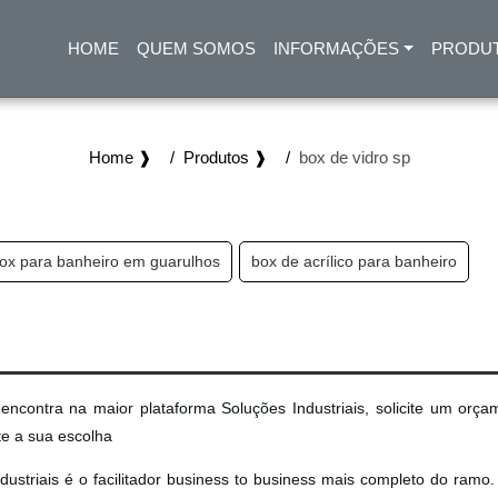
HOME
QUEM SOMOS
INFORMAÇÕES
PRODU
(CURRENT)
Home ❱
Produtos ❱
box de vidro sp
ox para banheiro em guarulhos
box de acrílico para banheiro
ncontra na maior plataforma Soluções Industriais, solicite um orça
te a sua escolha
ustriais é o facilitador business to business mais completo do ramo.