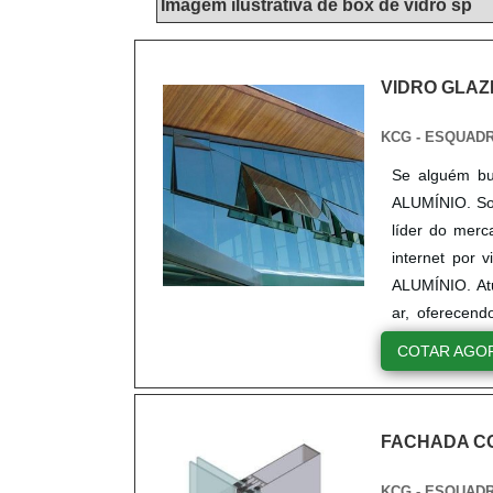
Imagem ilustrativa de box de vidro sp
VIDRO GLAZ
KCG - ESQUADR
Se alguém bu
ALUMÍNIO. Sol
líder do me
internet por 
ALUMÍNIO. Atu
ar, oferecend
vidro de glaz
COTAR AGO
serviços com 
o compromet
importância r
FACHADA CO
modo a evitar 
assegurar r
KCG - ESQUADR