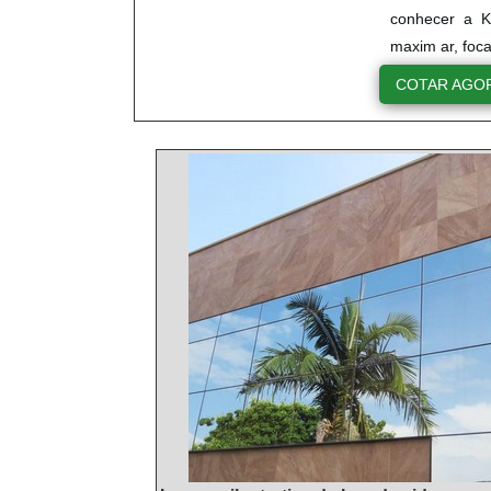
conhecer a K
maxim ar, foc
COTAR AGO