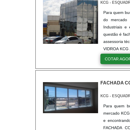
KCG - ESQUAD
Para quem bus
do mercado 
Industriais 
questão é fac
assessoria t
VIDROA KCG AL
COTAR AGO
FACHADA C
KCG - ESQUAD
Para quem bu
mercado KCG A
e encontran
FACHADA COR