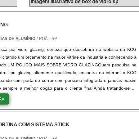
Imagem ilustrativa de box de vidro sp
ING
IAS DE ALUMÍNIO
/ POÁ - SP
sca por vidro glazing, certeza que descobrirá no website da KCG
icitando um orçamento na maior vitrine da indústria e conhecendo a
rcado.UM POUCO MAIS SOBRE VIDRO GLAZINGQuem pesquisa na
vidro tipo glazing altamente qualificada, encontra na internet a KCG
ando com porta de correr com persiana integrada e janelas maxim
o sempre a melhor opção para o cliente final.Ainda tratando-se de
ing, na essência da empresa, a mesma deve prezar pelos produtos e
RA
ótima qualidade e precisão, características simples mas que mostram
imento da empresa com seus clientes.Além disso, é de suma
ealizar uma pesquisa minuciosa sobre a empresa a ser contratada, de
RTINA COM SISTEMA STICK
possíveis prejuízos financeiros e danos materiais. Assim, é possível
esponsabilidade e eficiência.REFERÊNCIA PARA VIDRO TIPO
IAS DE ALUMÍNIO
/ POÁ - SP