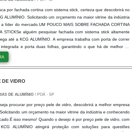
o da importância de contar com uma empresa qualificada, confira
ca por fachada cortina com sistema stick, certeza que descobrirá no
pelas quais a KCG ALUMÍNIO é a melhor escolha sempre que buscar
G ALUMÍNIO. Solicitando um orçamento na maior vitrine da indústria
lazing:Comprometida com os serviços;Responsável;Altamente
o a líder do mercado.UM POUCO MAIS SOBRE FACHADA CORTINA
Inovadora;Segura.Somente na KCG ALUMÍNIO existe variedade e
STICKSe alguém pesquisar fachada com sistema stick altamente
ndo o assunto for vidro tipo glazing. Prezando pelo que há de mais
chega até a KCG ALUMÍNIO. A empresa trabalha com porta de correr
z inovações e variedades em janela abre e tomba e porta duas
integrada e porta duas folhas, garantindo o que há de melhor na
ecida por ser comprometida com os serviços e altamente qualificada,
m perder o foco em fachada cortina com sistema stick, sempre deve-
construídas por focar suas ações no resultado final, tendo escritório
RA
a empresa que tenha produtos e serviços com ótima qualidade e
dade onde são realizadas as atividades e sala de treinamento com
tos importantes que ficam de fora no planejamento de empresas que
ofisticados. Todos esses fatores, agregados a uma equipe
o lucro, deixando a desejar nos outros fatores.Além disso, é de suma
ar de consultores associados e profissionais certificados com muitos
 DE VIDRO
ealizar uma pesquisa minuciosa sobre a empresa a ser contratada, de
ência, garantem o sucesso de cada cliente de ponta a ponta..
possíveis prejuízos financeiros e danos materiais. Assim, é possível
IAS DE ALUMÍNIO
/ POÁ - SP
esponsabilidade e eficiência.A ESCOLHA CERTA PARA FACHADA
eja procurar por preço pele de vidro, descobrirá a melhor empresa
KSabendo da importância de contar com uma empresa qualificada,
Solicitando um orçamento na maior vitrine da indústria e conhecendo
razões pelas quais a KCG ALUMÍNIO é a melhor escolha sempre que
rcado.É isso mesmo! Quando o desejo é por preço pele de vidro, com
hada cortina com sistema stick:Equipe multidisciplinar de consultores
 KCG ALUMÍNIO atingirá proteção com soluções para questões
ofissionais com vasta experiência no ramo de esquadrias;Equipe de