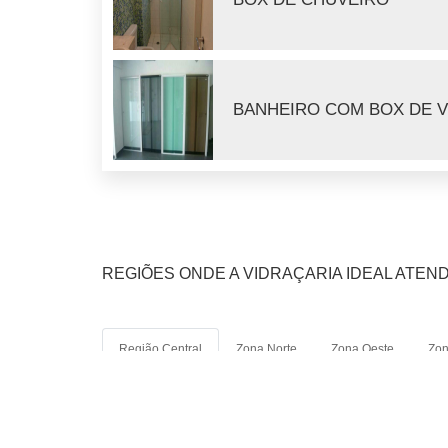
BANHEIRO COM BOX DE 
REGIÕES ONDE A VIDRAÇARIA IDEAL ATEN
Região Central
Zona Norte
Zona Oeste
Zon
Aclimação
Bela Vista
Centro
Consolação
Luz
Pari