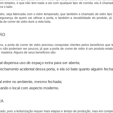
em simples, e que não tem nada a ver com qualquer tipo de corrida. ela é chama
ra o lado.
idro, seja fabricada com o vidro temperado, que também e chamado de vidro tipo 
gurança de quem vai utilizar a porta, e também a durabilidade do produto, já
a de correr de vidro dure a vida toda.
DRO
, a porta de correr de vidro precisou conquistar clientes pelos benefícios que 
os não poderiam ser poucos, já que a porta de correr de vidro é um produto relat
 madeira. Alguns de seus benefícios são:
al dispensa uso de espaço extra para ser aberta;
echamento acidental dessa porta, e ela só bate quanto alguém fecha
ral entre no ambiente, mesmo fechada;
xando o local com aspecto moderno.
RA
levado, pois a texturização requer mais etapas e tempo de produção, mas em comp