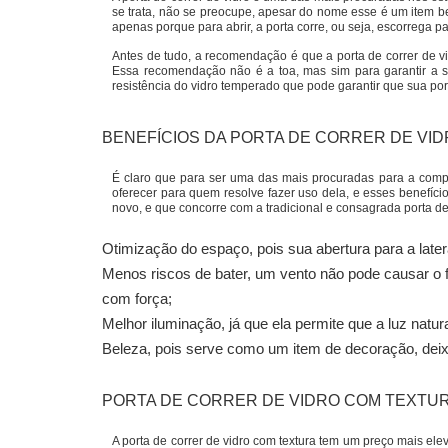
se trata, não se preocupe, apesar do nome esse é um item b
apenas porque para abrir, a porta corre, ou seja, escorrega pa
Antes de tudo, a recomendação é que a porta de correr de v
Essa recomendação não é a toa, mas sim para garantir a se
resistência do vidro temperado que pode garantir que sua port
BENEFÍCIOS DA PORTA DE CORRER DE VI
É claro que para ser uma das mais procuradas para a compra
oferecer para quem resolve fazer uso dela, e esses benefíci
novo, e que concorre com a tradicional e consagrada porta de
Otimização do espaço, pois sua abertura para a later
Menos riscos de bater, um vento não pode causar o f
com força;
Melhor iluminação, já que ela permite que a luz natu
Beleza, pois serve como um item de decoração, dei
PORTA DE CORRER DE VIDRO
COM TEXTU
A porta de correr de vidro com textura tem um preço mais e