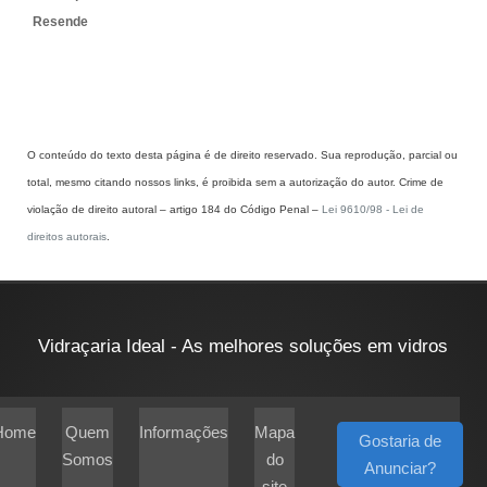
Resende
O conteúdo do texto desta página é de direito reservado. Sua reprodução, parcial ou
total, mesmo citando nossos links, é proibida sem a autorização do autor. Crime de
violação de direito autoral – artigo 184 do Código Penal –
Lei 9610/98 - Lei de
direitos autorais
.
Vidraçaria Ideal - As melhores soluções em vidros
Home
Quem
Informações
Mapa
Gostaria de
Somos
do
Anunciar?
site