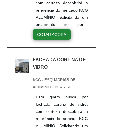
com certeza descobrirá a
referência do mercado KCG
ALUMÍNIO. Solicitando um
orçamento no portal
Soluções Industriais e
COTAR AGORA
encontrando a líder do
mercado.UM POUCO MAIS
SOBRE CORTINA DE
FACHADA CORTINA DE
VIDRO FACHADAQuem
VIDRO
precisa de cortina de vidro
fachada de qualidade, tem
KCG - ESQUADRIAS DE
que conhecer a KCG
ALUMÍNIO
/ POÁ - SP
ALUMÍNIO. É possível
encontrar janelas de correr
Para quem busca por
e janelas maxim ar, focando
fachada cortina de vidro,
em tecnologia e
com certeza descobrirá a
desenvolvimento no que
referência do mercado KCG
gera r...
ALUMÍNIO. Solicitando um