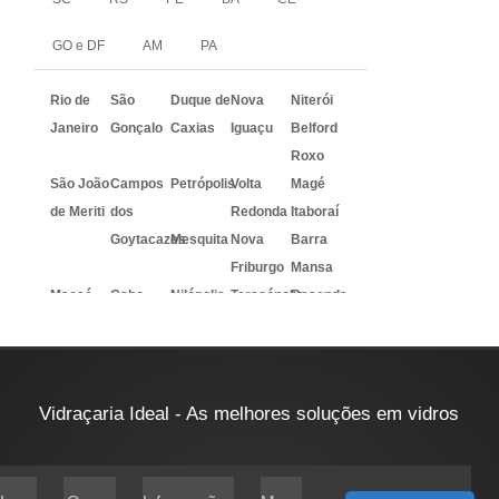
GO e DF
AM
PA
Rio de
São
Duque de
Nova
Niterói
Janeiro
Gonçalo
Caxias
Iguaçu
Belford
Roxo
São João
Campos
Petrópolis
Volta
Magé
de Meriti
dos
Redonda
Itaboraí
Goytacazes
Mesquita
Nova
Barra
Friburgo
Mansa
Macaé
Cabo
Nilópolis
Teresópolis
Resende
Frio
Vidraçaria Ideal - As melhores soluções em vidros