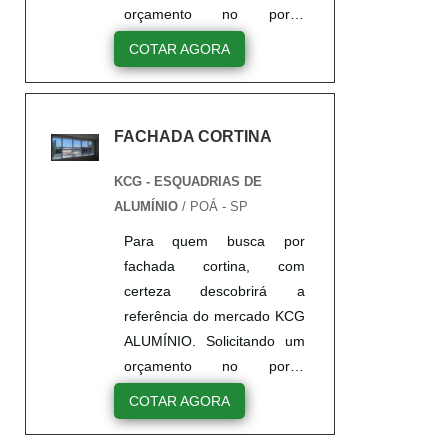
orçamento no portal
Soluções Industriais e
COTAR AGORA
encontrando a líder do
mercado. Sim, é isso
mesmo! Quando a questão
FACHADA CORTINA
é fachada cortina de vidro,
na KCG ALUMÍNIO
KCG - ESQUADRIAS DE
encontramos proteção com
ALUMÍNIO
/ POÁ - SP
assessoria técnica
especializada.MAIS
Para quem busca por
DETALHES SOBRE
fachada cortina, com
FACHADA CORTINA DE
certeza descobrirá a
VIDROA KCG ALUMÍNIO
referência do mercado KCG
objetiva seus recursos em
ALUMÍNIO. Solicitando um
oferecer um estrutur...
orçamento no portal
Soluções Industriais e
COTAR AGORA
encontrando a líder do
mercado.MAIS