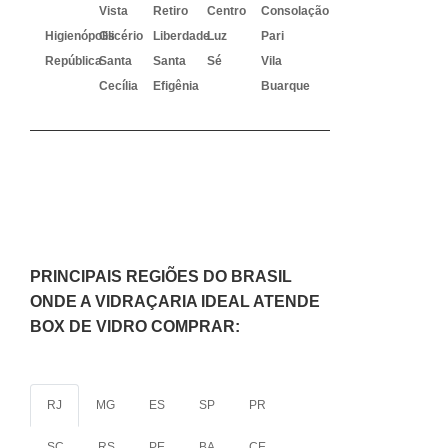
Vista
Retiro
Centro
Consolação
Higienópolis
Glicério
Liberdade
Luz
Pari
República
Santa
Santa
Sé
Vila
Cecília
Efigênia
Buarque
PRINCIPAIS REGIÕES DO BRASIL
ONDE A VIDRAÇARIA IDEAL ATENDE
BOX DE VIDRO COMPRAR:
RJ
MG
ES
SP
PR
SC
RS
PE
BA
CE