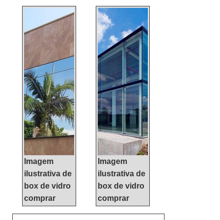
INFORMAÇÕES
RELEVANTES SOBRE
FACHADA CORTINAQuem
precisa de fachada cortina
de qualidade, tem que
conhecer a KCG ALUMÍNIO.
É possível encontrar janelas
de correr e janelas maxim
ar, focando em tecnologia e
desenvolvimento no que
gera resultado ao c...
Imagem
Imagem
ilustrativa de
ilustrativa de
box de vidro
box de vidro
comprar
comprar