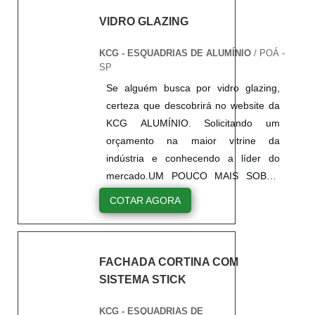
VIDRO GLAZING
KCG - ESQUADRIAS DE ALUMÍNIO
/ POÁ -
SP
Se alguém busca por vidro glazing,
certeza que descobrirá no website da
KCG ALUMÍNIO. Solicitando um
orçamento na maior vitrine da
indústria e conhecendo a líder do
mercado.UM POUCO MAIS SOBRE
VIDRO GLAZINGQuem pesquisa na
COTAR AGORA
internet por vidro tipo glazing
altamente qualificada, encontra na
internet a KCG ALUMÍNIO. Atuando
FACHADA CORTINA COM
com porta de correr com persiana
SISTEMA STICK
integrada e janelas maxim ar,
oferecendo sempre a melhor opção
KCG - ESQUADRIAS DE