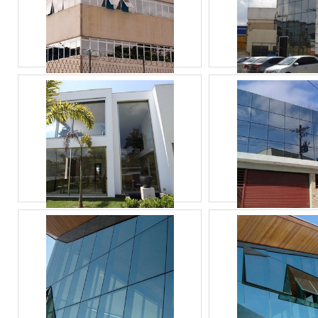
tem despontado no
segmento pela idoneidade
em tudo que faz onde
garante o sucesso dos
clientes de ponta a ponta..