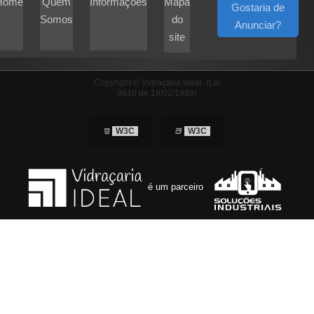
Home
Quem
Informações
Mapa
Gostaria de
Somos
do
Anunciar?
site
Copyright © Vidraçaria Ideal. (Lei
9610 de 19/02/1998)
W3C
W3C
é um parceiro