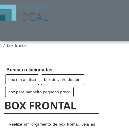
Home ❱
Produtos ❱
box frontal
Buscas relacionadas:
box em acrílico
box de vidro de abrir
box para banheiro pequeno preço
BOX FRONTAL
Realize um orçamento de box frontal, veja as