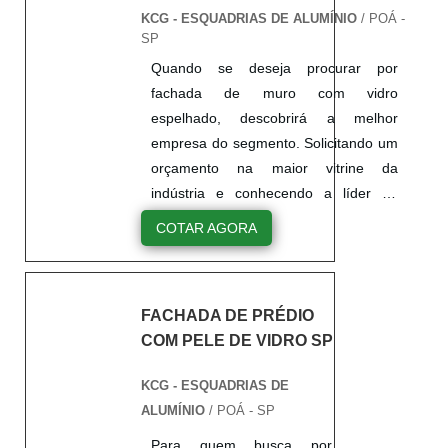
KCG - ESQUADRIAS DE ALUMÍNIO
/ POÁ -
SP
Quando se deseja procurar por
fachada de muro com vidro
espelhado, descobrirá a melhor
empresa do segmento. Solicitando um
orçamento na maior vitrine da
indústria e conhecendo a líder do
mercado.DETALHES SOBRE
COTAR AGORA
FACHADA DE MURO COM VIDRO
ESPELHADOQuem precisa de
fachada de muro com vidro espelhado
FACHADA DE PRÉDIO
altamente qualificada, acha o site da
COM PELE DE VIDRO SP
KCG ALUMÍNIO. Com grande
expressão de mercado quando o
KCG - ESQUADRIAS DE
assunto é janelas de correr e porta de
ALUMÍNIO
/ POÁ - SP
correr, focando em tecnologia e
desenvolvimento no que gera
Para quem busca por