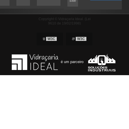
site
Copyright © Vidraçaria Ideal. (Lei
9610 de 19/02/1998)
W3C
W3C
é um parceiro