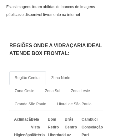
Estas imagens foram obtidas de bancos de imagens
públicas e disponível livremente na internet
REGIÕES ONDE A VIDRAÇARIA IDEAL
ATENDE BOX FRONTAL:
Região Central
Zona Norte
Zona Oeste
Zona Sul
Zona Leste
Grande São Paulo
Litoral de São Paulo
Aclimação
Bela
Bom
Brás
Cambuci
Vista
Retiro
Centro
Consolação
Higienópolis
Glicério
Liberdade
Luz
Pari