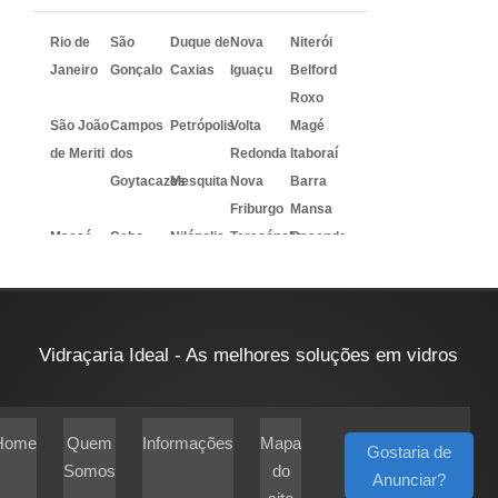
Rio de
São
Duque de
Nova
Niterói
Janeiro
Gonçalo
Caxias
Iguaçu
Belford
Roxo
São João
Campos
Petrópolis
Volta
Magé
de Meriti
dos
Redonda
Itaboraí
Goytacazes
Mesquita
Nova
Barra
Friburgo
Mansa
Macaé
Cabo
Nilópolis
Teresópolis
Resende
Frio
Vidraçaria Ideal - As melhores soluções em vidros
Home
Quem
Informações
Mapa
Gostaria de
Somos
do
Anunciar?