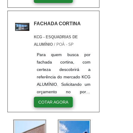
encontrando a líder do
mercado. Sim, é isso
mesmo! Quando a questão
FACHADA CORTINA
é fachada cortina de vidro,
na KCG ALUMÍNIO
KCG - ESQUADRIAS DE
encontramos proteção com
ALUMÍNIO
/ POÁ - SP
assessoria técnica
especializada.MAIS
Para quem busca por
DETALHES SOBRE
fachada cortina, com
FACHADA CORTINA DE
certeza descobrirá a
VIDROA KCG ALUMÍNIO
referência do mercado KCG
objetiva seus recursos em
ALUMÍNIO. Solicitando um
oferecer um estrutur...
orçamento no portal
Soluções Industriais e
COTAR AGORA
encontrando a líder do
mercado.MAIS
INFORMAÇÕES
RELEVANTES SOBRE