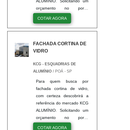
ALUMÍNIO. Solicitando um
orçamento no portal
Soluções Industriais e
COTAR AGORA
encontrando a líder do
mercado.UM POUCO MAIS
SOBRE CORTINA DE
FACHADA CORTINA DE
VIDRO FACHADAQuem
VIDRO
precisa de cortina de vidro
fachada de qualidade, tem
KCG - ESQUADRIAS DE
que conhecer a KCG
ALUMÍNIO
/ POÁ - SP
ALUMÍNIO. É possível
encontrar janelas de correr
Para quem busca por
e janelas maxim ar, focando
fachada cortina de vidro,
em tecnologia e
com certeza descobrirá a
desenvolvimento no que
referência do mercado KCG
gera r...
ALUMÍNIO. Solicitando um
orçamento no portal
Soluções Industriais e
COTAR AGORA