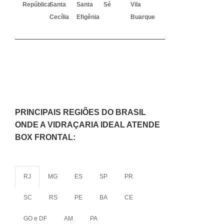
República
Santa
Santa
Sé
Vila
Cecília
Efigênia
Buarque
PRINCIPAIS REGIÕES DO BRASIL
ONDE A VIDRAÇARIA IDEAL ATENDE
BOX FRONTAL:
RJ
MG
ES
SP
PR
SC
RS
PE
BA
CE
GO e DF
AM
PA