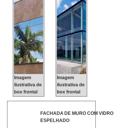
FACHADA CORTINAQuem
precisa de fachada cortina
de qualidade, tem que
conhecer a KCG ALUMÍNIO.
É possível encontrar janelas
de correr e janelas maxim
ar, focando em tecnologia e
desenvolvimento no que
gera resultado ao c...
Imagem
Imagem
ilustrativa de
ilustrativa de
box frontal
box frontal
FACHADA DE MURO COM VIDRO
ESPELHADO