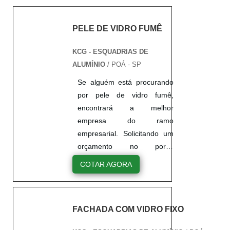
PELE DE VIDRO FUMÊ
KCG - ESQUADRIAS DE
ALUMÍNIO
/ POÁ - SP
Se alguém está procurando
por pele de vidro fumê,
encontrará a melhor
empresa do ramo
empresarial. Solicitando um
orçamento no portal
Soluções Industriais e
COTAR AGORA
encontrando a líder do
mercado. Sim, é isso
mesmo! Quando a procura é
FACHADA COM VIDRO FIXO
por pele de vidro fumê,
conosco da KCG ALUMÍNIO