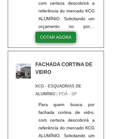
com certeza descobrirá a
referência do mercado KCG
ALUMÍNIO. Solicitando um
orçamento no portal
Soluções Industriais e
COTAR AGORA
encontrando a líder do
mercado.UM POUCO MAIS
SOBRE CORTINA DE
FACHADA CORTINA DE
VIDRO FACHADAQuem
VIDRO
precisa de cortina de vidro
fachada de qualidade, tem
KCG - ESQUADRIAS DE
que conhecer a KCG
ALUMÍNIO
/ POÁ - SP
ALUMÍNIO. É possível
encontrar janelas de correr
Para quem busca por
e janelas maxim ar, focando
fachada cortina de vidro,
em tecnologia e
com certeza descobrirá a
desenvolvimento no que
referência do mercado KCG
gera r...
ALUMÍNIO. Solicitando um