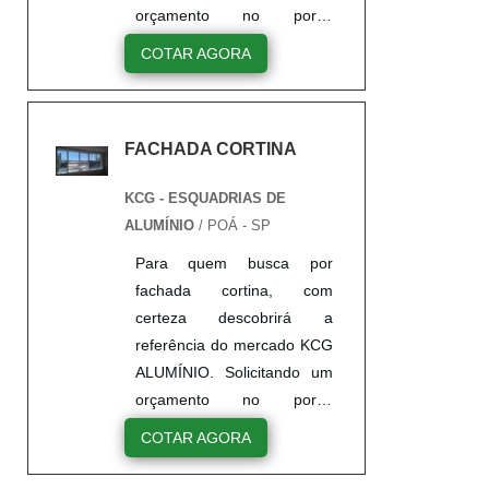
orçamento no portal
Soluções Industriais e
COTAR AGORA
encontrando a líder do
mercado. Sim, é isso
mesmo! Quando a questão
FACHADA CORTINA
é fachada cortina de vidro,
na KCG ALUMÍNIO
KCG - ESQUADRIAS DE
encontramos proteção com
ALUMÍNIO
/ POÁ - SP
assessoria técnica
especializada.MAIS
Para quem busca por
DETALHES SOBRE
fachada cortina, com
FACHADA CORTINA DE
certeza descobrirá a
VIDROA KCG ALUMÍNIO
referência do mercado KCG
objetiva seus recursos em
ALUMÍNIO. Solicitando um
oferecer um estrutur...
orçamento no portal
Soluções Industriais e
COTAR AGORA
encontrando a líder do
mercado.MAIS