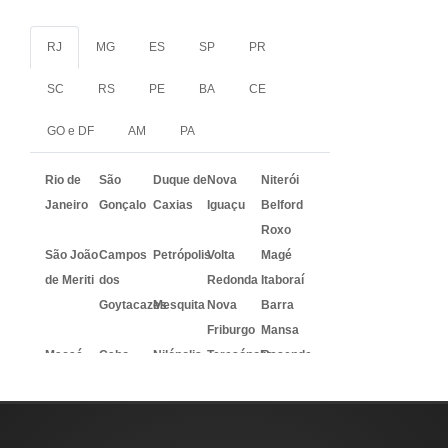
RJ
MG
ES
SP
PR
SC
RS
PE
BA
CE
GO e DF
AM
PA
Rio de
São
Duque de
Nova
Niterói
Janeiro
Gonçalo
Caxias
Iguaçu
Belford
Roxo
São João
Campos
Petrópolis
Volta
Magé
de Meriti
dos
Redonda
Itaboraí
Goytacazes
Mesquita
Nova
Barra
Friburgo
Mansa
Macaé
Cabo
Nilópolis
Teresópolis
Resende
Frio