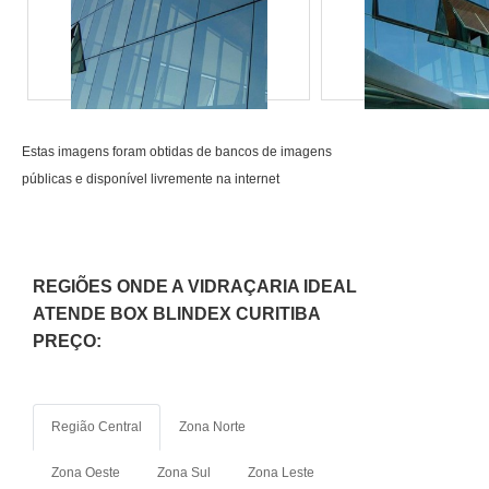
qualificado, através de
funcionários especializados
e cuidadosos, que
entendem a necessidade de
cada cliente. Também foram
Estas imagens foram obtidas de bancos de imagens
investidos valores
públicas e disponível livremente na internet
consideráveis em
instalações de qualidade,
aumentando a eficiência da
marca..
REGIÕES ONDE A VIDRAÇARIA IDEAL
ATENDE BOX BLINDEX CURITIBA
PREÇO:
Região Central
Zona Norte
Zona Oeste
Zona Sul
Zona Leste