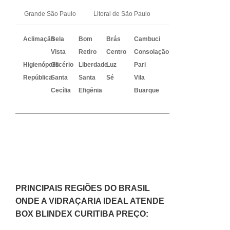
Grande São Paulo
Litoral de São Paulo
Aclimação
Bela
Bom
Brás
Cambuci
Vista
Retiro
Centro
Consolação
Higienópolis
Glicério
Liberdade
Luz
Pari
República
Santa
Santa
Sé
Vila
Cecília
Efigênia
Buarque
PRINCIPAIS REGIÕES DO BRASIL
ONDE A VIDRAÇARIA IDEAL ATENDE
BOX BLINDEX CURITIBA PREÇO: