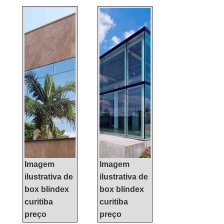
INFORMAÇÕES
RELEVANTES SOBRE
FACHADA CORTINAQuem
precisa de fachada cortina
de qualidade, tem que
conhecer a KCG ALUMÍNIO.
É possível encontrar janelas
de correr e janelas maxim
ar, focando em tecnologia e
desenvolvimento no que
gera resultado ao c...
Imagem
Imagem
ilustrativa de
ilustrativa de
box blindex
box blindex
curitiba
curitiba
preço
preço