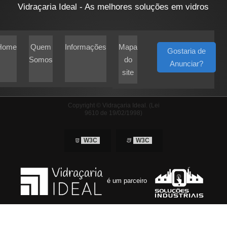
Vidraçaria Ideal - As melhores soluções em vidros
Home
Quem
Informações
Mapa
Gostaria de
Somos
do
Anunciar?
site
Copyright © Vidraçaria Ideal. (Lei
9610 de 19/02/1998)
W3C
W3C
é um parceiro