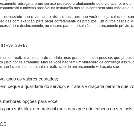
orçamento vidraçaria é um serviço prestado gratuitamente pelo vidraceiro, e é u
 economizará o máximo possível na instalação dos seus itens sem abrir mão de qua
ja necessário que o vidraceiro visite o local em que você deseja colocar o se
 medidas com exatidão para orçar corretamente os produtos. Em outros casos o vi
 necessário o deslocamento, ou mesmo para que seja feito um orçamento prévio, c
VIDRAÇARIA
ntes de realizar a compra do produto, mas geralmente são pessoas que já po
o justo por seu trabalho. Mas se você não tem um vidraceiro de confiança assim, 
s que fazem tão impontante a realização de um orçamento vidraçaria são:
valiando os valores cobrados;
m xeque a qualidade do serviço, e ir até a vidraçaria permite que v
s melhores opções para você;
s para substituir um material mais caro que não caberia no seu bols
ROS