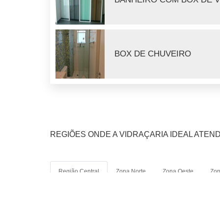
BOX DE CHUVEIRO
REGIÕES ONDE A VIDRAÇARIA IDEAL ATEN
Região Central
Zona Norte
Zona Oeste
Zon
Aclimação
Bela Vista
Centro
Consolação
Luz
Pari