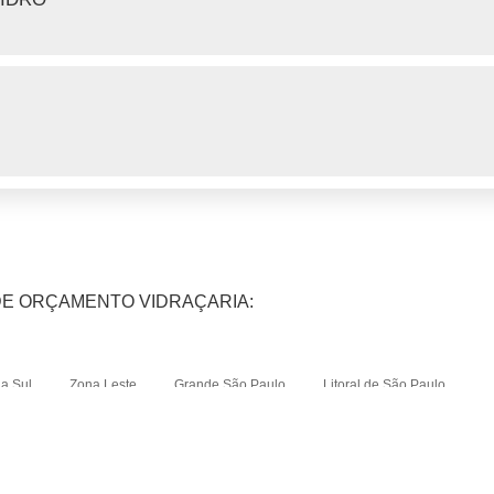
DE ORÇAMENTO VIDRAÇARIA:
a Sul
Zona Leste
Grande São Paulo
Litoral de São Paulo
Bom Retiro
Brás
Higienópolis
Glicério
República
Santa Cecília