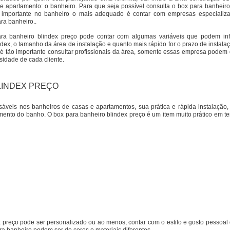
 apartamento: o banheiro. Para que seja possível consulta o box para banheiro
ão importante no banheiro o mais adequado é contar com empresas especiali
ra banheiro..
para banheiro blindex preço pode contar com algumas variáveis que podem inf
ndex, o tamanho da área de instalação e quanto mais rápido for o prazo de instala
o é tão importante consultar profissionais da área, somente essas empresa podem 
idade de cada cliente.
LINDEX PREÇO
áveis nos banheiros de casas e apartamentos, sua prática e rápida instalação,
ento do banho. O box para banheiro blindex preço é um item muito prático em t
preço pode ser personalizado ou ao menos, contar com o estilo e gosto pessoal