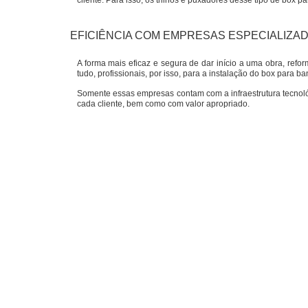
cliente. Para isso, os trilhos e puxadores desse tipo de box p
EFICIÊNCIA COM EMPRESAS ESPECIALIZA
A forma mais eficaz e segura de dar início a uma obra, ref
tudo, profissionais, por isso, para a instalação do box para 
Somente essas empresas contam com a infraestrutura tecnol
cada cliente, bem como com valor apropriado.