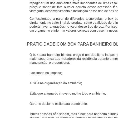
repaginar um dos ambientes mais importantes de uma casa e
preço e saber de fato o valor correto desse acessório t
vidraçaria, desenvolvimento e instalação desse tipo de box pa
Confeccionado a partir de diferentes tecnologias, o box 
diretamente no valor final do produto, como qualidade do bli
poderá haver alterações no valor desse tipo de voz. Por iss
um orçamento e informar valores corretos com base na necess
PRATICIDADE COM BOX PARA BANHEIRO B
O box para banheiro blindex preço é um dos itens indispens
maior segurança aos moradores da residência durante o mom
manutenção, e proporciona:
Facilidade na limpeza;
Auxilia na organização do ambiente;
Evita que a água do chuveiro molhe todo o ambiente;
Garante design e estilo para o ambiente.
Muitas pessoas não sabem, mas o box para banheiro blindex 