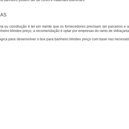
ara banheiro podem ser de cores e materiais diferentes.
DAS
orma ou construção é ter em mente que os fornecedores precisam ser parceiros e 
banheiro blindex preço, a recomendação é optar por empresas do ramo de vidraçaria
ógica para desenvolver o box para banheiro blindex preço com base nas necessi