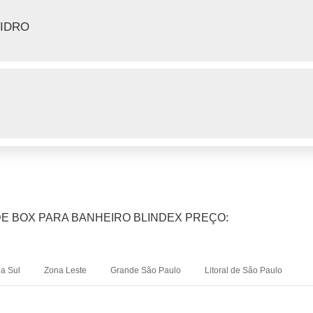
VIDRO
DE BOX PARA BANHEIRO BLINDEX PREÇO:
a Sul
Zona Leste
Grande São Paulo
Litoral de São Paulo
Bom Retiro
Brás