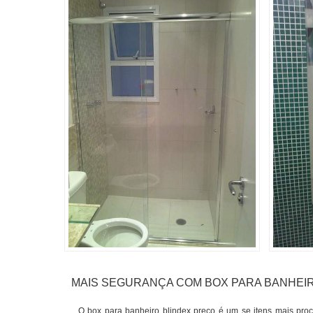
MAIS SEGURANÇA COM BOX PARA BANHEI
O box para banheiro blindex preço é um se itens mais pro